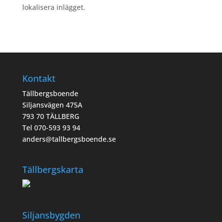
lokalisera inlägget.
Kontakt
Tällbergsboende
Siljansvägen 475A
793 70 TÄLLBERG
Tel 070-593 93 94
anders@tallbergsboende.se
Tällbergskarta
Siljansbygden